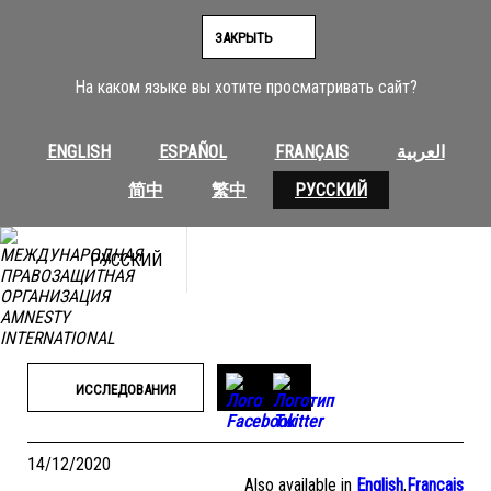
Перейти
к
ЗАКРЫТЬ
содержимому
На каком языке вы хотите просматривать сайт?
ENGLISH
ESPAÑOL
FRANÇAIS
العربية
简中
繁中
РУССКИЙ
РУССКИЙ
ИССЛЕДОВАНИЯ
14/12/2020
Also available in
English
,
Français