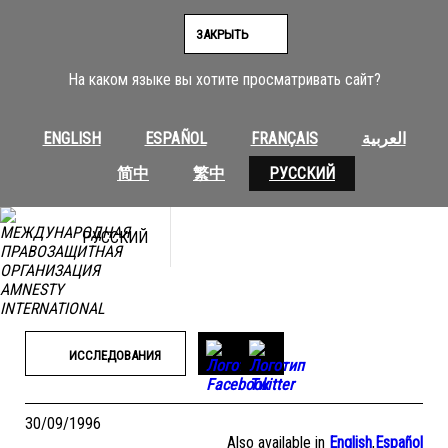
Перейти
к
ЗАКРЫТЬ
содержимому
На каком языке вы хотите просматривать сайт?
ENGLISH
ESPAÑOL
FRANÇAIS
العربية
简中
繁中
РУССКИЙ
РУССКИЙ
ИССЛЕДОВАНИЯ
30/09/1996
Also available in
English
,
Español