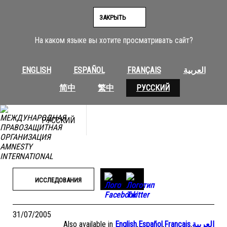
Перейти
к
ЗАКРЫТЬ
содержимому
На каком языке вы хотите просматривать сайт?
ENGLISH
ESPAÑOL
FRANÇAIS
العربية
简中
繁中
РУССКИЙ
РУССКИЙ
ИССЛЕДОВАНИЯ
31/07/2005
Also available in
English
,
Español
,
Français
,
العربية