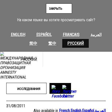
Перейти
к
ЗАКРЫТЬ
содержимому
На каком языке вы хотите просматривать сайт?
ENGLISH
ESPAÑOL
FRANÇAIS
العربية
简中
繁中
РУССКИЙ
РУССКИЙ
ИССЛЕДОВАНИЯ
31/08/2011
Also available in
French
,
English
,
Español
,
العربية