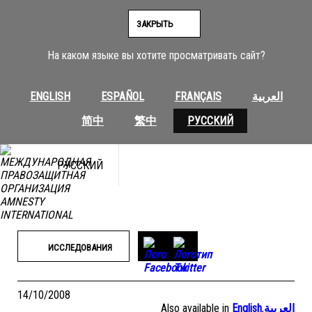
Перейти
к
ЗАКРЫТЬ
содержимому
На каком языке вы хотите просматривать сайт?
ENGLISH
ESPAÑOL
FRANÇAIS
العربية
简中
繁中
РУССКИЙ
РУССКИЙ
ИССЛЕДОВАНИЯ
14/10/2008
Also available in
English
,
العربية