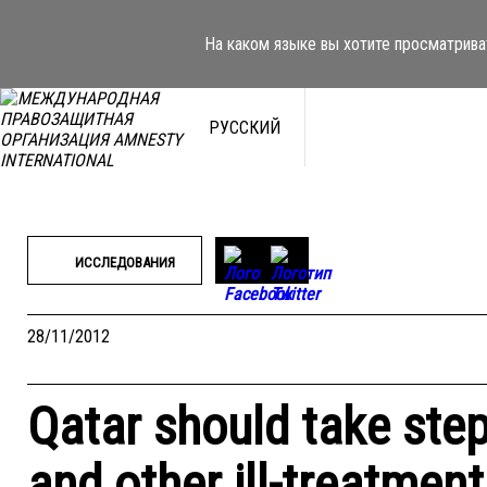
Перейти
к
На каком языке вы хотите просматрива
содержимому
РУССКИЙ
ИССЛЕДОВАНИЯ
28/11/2012
Qatar should take step
and other ill-treatment