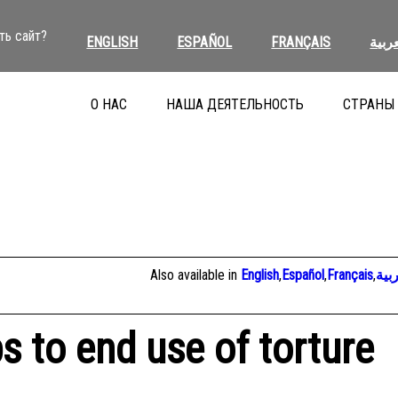
ть сайт?
ENGLISH
ESPAÑOL
FRANÇAIS
عربية
О НАС
НАША ДЕЯТЕЛЬНОСТЬ
СТРАНЫ
Also available in
English
,
Español
,
Français
,
بية
s to end use of torture