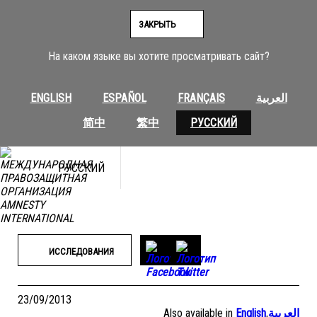
Перейти
к
ЗАКРЫТЬ
содержимому
На каком языке вы хотите просматривать сайт?
ENGLISH
ESPAÑOL
FRANÇAIS
العربية
简中
繁中
РУССКИЙ
РУССКИЙ
ИССЛЕДОВАНИЯ
23/09/2013
Also available in
English
,
العربية