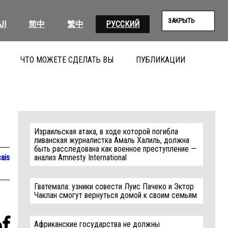
ЗАКРЫТЬ
ال
简中
繁中
РУССКИЙ
ЧТО МОЖЕТЕ СДЕЛАТЬ ВЫ
ПУБЛИКАЦИИ
ПОИС
Израильская атака, в ходе которой погибла
ливанская журналистка Амаль Халиль, должна
быть расследована как военное преступление —
ais
анализ Amnesty International
Гватемала: узники совести Луис Пачеко и Эктор
Чаклан смогут вернуться домой к своим семьям
f
Африканские государства не должны