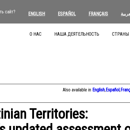
ть сайт?
ENGLISH
ESPAÑOL
FRANÇAIS
عربية
О НАС
НАША ДЕЯТЕЛЬНОСТЬ
СТРАНЫ
Also available in
English
,
Español
,
Franç
nian Territories:
’s updated assessment o