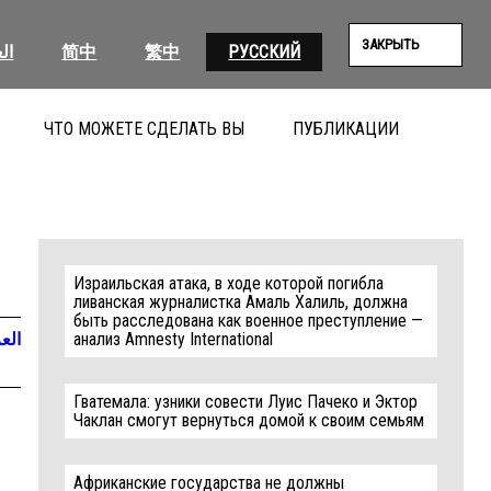
ЗАКРЫТЬ
ية
简中
繁中
РУССКИЙ
ЧТО МОЖЕТЕ СДЕЛАТЬ ВЫ
ПУБЛИКАЦИИ
ПОИС
Израильская атака, в ходе которой погибла
ливанская журналистка Амаль Халиль, должна
быть расследована как военное преступление —
ربية
анализ Amnesty International
Гватемала: узники совести Луис Пачеко и Эктор
Чаклан смогут вернуться домой к своим семьям
Африканские государства не должны