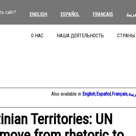
ть сайт?
ENGLISH
ESPAÑOL
FRANÇAIS
العرب
О НАС
НАША ДЕЯТЕЛЬНОСТЬ
СТРАНЫ
Also available in
English
,
Español
,
Français
,
الع
inian Territories: UN
 move from rhetoric to