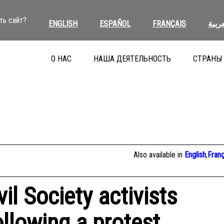
ть сайт?
ENGLISH
ESPAÑOL
FRANÇAIS
عربية
О НАС
НАША ДЕЯТЕЛЬНОСТЬ
СТРАНЫ
Also available in
English
,
Franç
il Society activists
llowing a protest