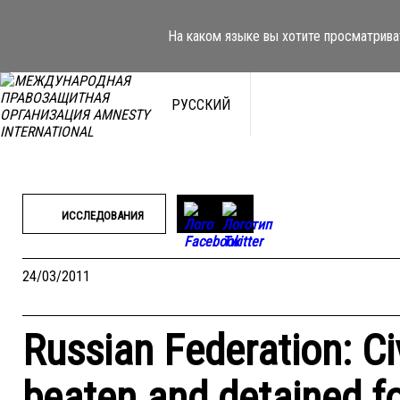
Перейти
к
На каком языке вы хотите просматрива
содержимому
РУССКИЙ
ИССЛЕДОВАНИЯ
24/03/2011
Russian Federation: Civ
beaten and detained fo