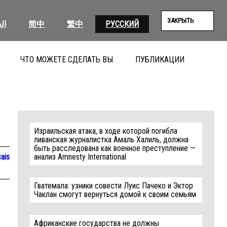
ЗАКРЫТЬ
ال
简中
繁中
РУССКИЙ
ЧТО МОЖЕТЕ СДЕЛАТЬ ВЫ
ПУБЛИКАЦИИ
ПОИС
Израильская атака, в ходе которой погибла
ливанская журналистка Амаль Халиль, должна
быть расследована как военное преступление —
ais
анализ Amnesty International
Гватемала: узники совести Луис Пачеко и Эктор
Чаклан смогут вернуться домой к своим семьям
Африканские государства не должны