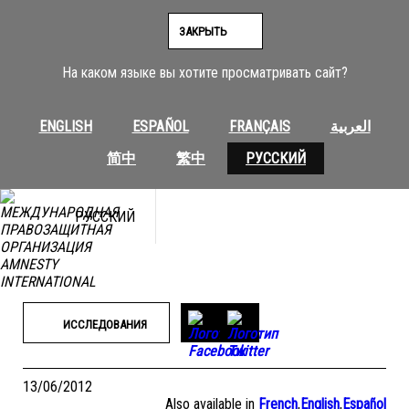
Перейти
к
ЗАКРЫТЬ
содержимому
На каком языке вы хотите просматривать сайт?
ENGLISH
ESPAÑOL
FRANÇAIS
العربية
简中
繁中
РУССКИЙ
РУССКИЙ
ИССЛЕДОВАНИЯ
13/06/2012
Also available in
French
,
English
,
Español