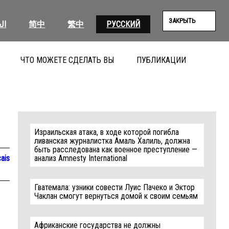
ЗАКРЫТЬ
ال
简中
繁中
РУССКИЙ
ЧТО МОЖЕТЕ СДЕЛАТЬ ВЫ
ПУБЛИКАЦИИ
ПОИС
Израильская атака, в ходе которой погибла
ливанская журналистка Амаль Халиль, должна
быть расследована как военное преступление —
ais
анализ Amnesty International
Гватемала: узники совести Луис Пачеко и Эктор
Чаклан смогут вернуться домой к своим семьям
Африканские государства не должны