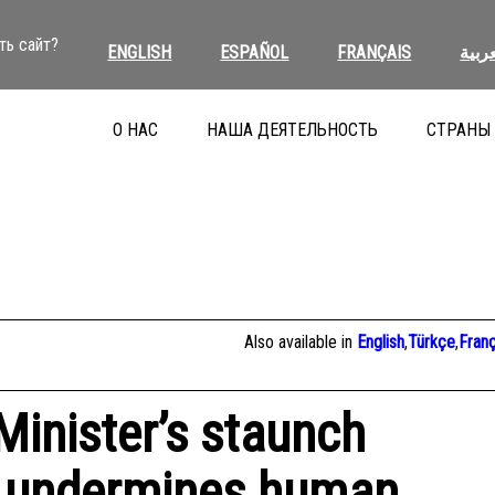
ть сайт?
ENGLISH
ESPAÑOL
FRANÇAIS
عربية
О НАС
НАША ДЕЯТЕЛЬНОСТЬ
СТРАНЫ
Also available in
English
,
Türkçe
,
Franç
Minister’s staunch
n undermines human