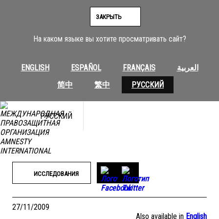
Перейти
к
ЗАКРЫТЬ
содержимому
На каком языке вы хотите просматривать сайт?
ENGLISH
ESPAÑOL
FRANÇAIS
العربية
简中
繁中
РУССКИЙ
РУССКИЙ
ИССЛЕДОВАНИЯ
27/11/2009
Also available in
English