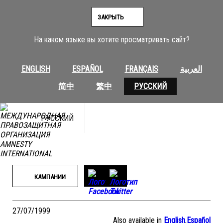
Перейти
к
ЗАКРЫТЬ
содержимому
На каком языке вы хотите просматривать сайт?
ENGLISH
ESPAÑOL
FRANÇAIS
العربية
简中
繁中
РУССКИЙ
РУССКИЙ
КАМПАНИИ
27/07/1999
Also available in
English
,
Español