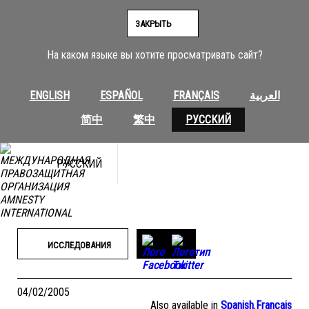
Перейти
к
ЗАКРЫТЬ
содержимому
На каком языке вы хотите просматривать сайт?
ENGLISH
ESPAÑOL
FRANÇAIS
العربية
简中
繁中
РУССКИЙ
РУССКИЙ
ИССЛЕДОВАНИЯ
04/02/2005
Also available in
Spanish
,
Français