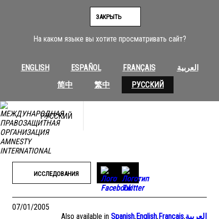
Перейти
к
ЗАКРЫТЬ
содержимому
На каком языке вы хотите просматривать сайт?
ENGLISH
ESPAÑOL
FRANÇAIS
العربية
简中
繁中
РУССКИЙ
РУССКИЙ
ИССЛЕДОВАНИЯ
07/01/2005
Also available in
Spanish
,
English
,
Français
,
العربية