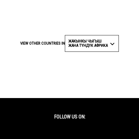
ЖАКЫНКЫ ЧЫГЫШ
VIEW OTHER COUNTRIES IN
ЖАНА ТҮНДҮК АФРИКА
FOLLOW US ON:
Facebook
Twitter
YouTube
Instagram