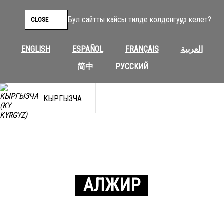
Бул сайтты кайсы тилде колдонгуңуз келет?
CLOSE
ENGLISH
ESPAÑOL
FRANÇAIS
العربية
简中
РУССКИЙ
КЫРГЫЗЧА
АЛЖИР