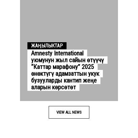
ЖАҢЫЛЫКТАР
Amnesty International
уюмунун жыл сайын өтүүчү
“Каттар марафону” 2025
өнөктүгү адамзаттын укук
бузууларды кантип жеңе
аларын көрсөтөт
VIEW ALL NEWS