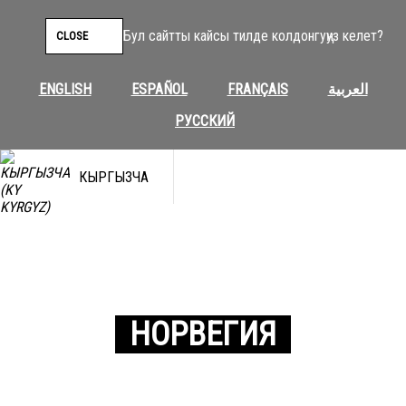
Бул сайтты кайсы тилде колдонгуңуз келет?
CLOSE
ENGLISH
ESPAÑOL
FRANÇAIS
العربية
РУССКИЙ
КЫРГЫЗЧА
НОРВЕГИЯ