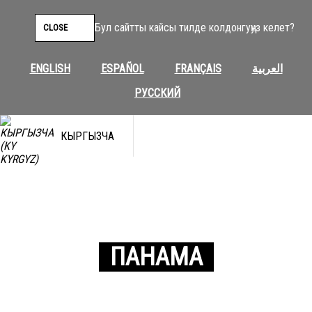
Бул сайтты кайсы тилде колдонгуңуз келет?
CLOSE
ENGLISH
ESPAÑOL
FRANÇAIS
العربية
РУССКИЙ
КЫРГЫЗЧА
ПАНАМА