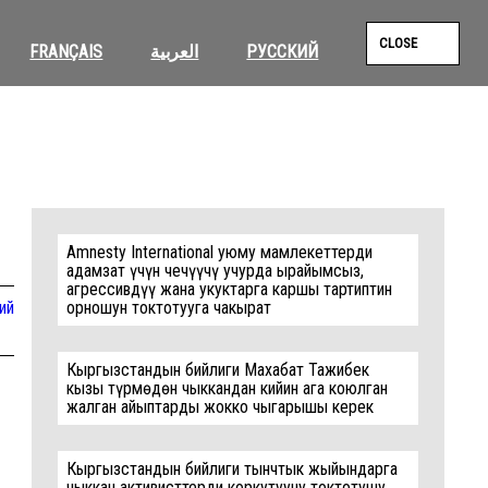
CLOSE
FRANÇAIS
العربية
РУССКИЙ
SEAR
Иллюстрация: Molly Crabapple
Amnesty International уюму мамлекеттерди
адамзат үчүн чечүүчү учурда ырайымсыз,
агрессивдүү жана укуктарга каршы тартиптин
ий
орношун токтотууга чакырат
Кыргызстандын бийлиги Махабат Тажибек
кызы түрмөдөн чыккандан кийин ага коюлган
жалган айыптарды жокко чыгарышы керек
Кыргызстандын бийлиги тынчтык жыйындарга
чыккан активисттерди коркутууну токтотушу