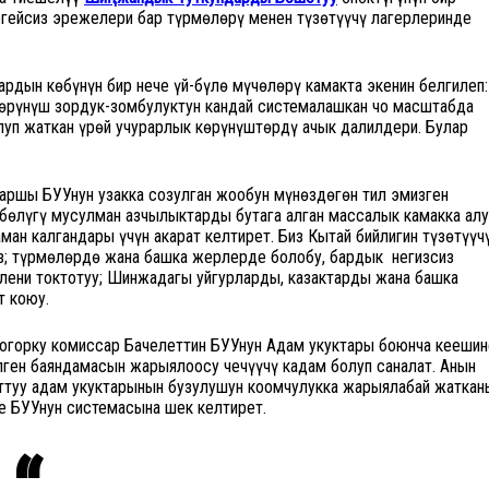
егейсиз эрежелери бар түрмөлөрү менен түзөтүүчү лагерлеринде
дын көбүнүн бир нече үй-бүлө мүчөлөрү камакта экенин белгилеп:
көрүнүш зордук-зомбулуктун кандай системалашкан чоң масштабда
олуп жаткан үрөй учурарлык көрүнүштөрдү ачык далилдери. Булар
аршы БУУнун узакка созулган жообун мүнөздөгөн тил эмизген
өлүгү мусулман азчылыктарды бутага алган массалык камакка алу
ман калгандары үчүн акарат келтирет. Биз Кытай бийлигин түзөтүүч
ыз; түрмөлөрдө жана башка жерлерде болобу, бардык негизсиз
ени токтотуу; Шинжаңдагы уйгурларды, казактарды жана башка
т коюу.
огорку комиссар Бачелеттин БУУнун Адам укуктары боюнча кеңешин
лген баяндамасын жарыялоосу чечүүчү кадам болуп саналат. Анын
туу адам укуктарынын бузулушун коомчулукка жарыялабай жаткан
е БУУнун системасына шек келтирет.