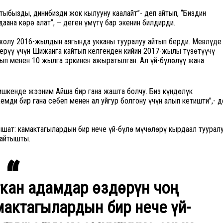
тыбызды, динибизди жок кылууну каалайт”- деп айтып, “Биздин
ана көрө алат”, – деген үмүтү бар экенин билдирди.
олу 2016-жылдын аягында укканы тууралуу айтып берди. Мевлүде
ерүү үчүн Шиңжанга кайтып келгенден кийин 2017-жылы түзөтүүчү
йып менен 10 жылга эркинен ажыратылган. Ал үй-бүлөлүү жана
ишкенде жээним Айша бир гана жашта болчу. Биз күндөлүк
мди бир гана себеп менен ал уйгур болгону үчүн алып кетишти”,- д
ышат: камактагылардын бир нече үй-бүлө мүчөлөрү кырдаал туурал
 айтышты.
кан адамдар өздөрүн чоң
мактагылардын бир нече үй-