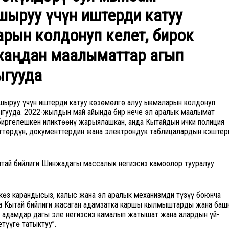
шыруу үчүн иштерди катуу
рын колдонуп келет, бирок
жаңдан маалыматтар агып
ыгууда
шыруу үчүн иштерди катуу көзөмөлгө алуу ыкмаларын колдонуп
чыгууда. 2022-жылдын май айында бир нече эл аралык маалымат
биргелешкен иликтөөнү жарыялашкан, анда Кытайдын ички полиция
өттөрдүн, документтердин жана электрондук таблицалардын кэштер
ытай бийлиги Шинжаңдагы массалык негизсиз камоолор тууралуу
көз карандысыз, калыс жана эл аралык механизмди түзүү боюнча
а Кытай бийлиги жасаган адамзатка каршы кылмыштарды жана баш
н адамдар дагы эле негизсиз камалып жатышат жана алардын үй-
түүгө татыктуу”.