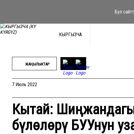
Мазмунга
өтүү
Бул сайтт
КЫРГЫЗЧА
ЖАҢЫЛЫКТАР
7 Июль 2022
Кытай: Шиңжандагы
бүлөлөрү БУУнун уз