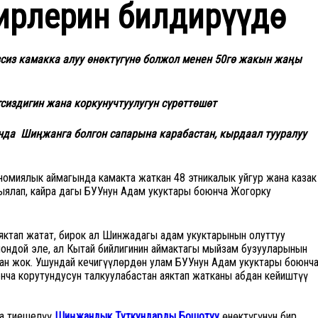
кирлерин билдирүүдө
изсиз камакка алуу өнөктүгүнө болжол менен 50гө жакын жаңы
сиздигин жана коркунучтуулугун сүрөттөшөт
нда Шиңжанга болгон сапарына карабастан, кырдаал тууралуу
омиялык аймагында камакта жаткан 48 этникалык уйгур жана казак
ыялап, кайра дагы БУУнун Адам укуктары боюнча Жогорку
ктап жатат, бирок ал Шинжаңдагы адам укуктарынын олуттуу
шондой эле, ал Кытай бийлигинин аймактагы мыйзам бузууларынын
ган жок. Ушундай кечигүүлөрдөн улам БУУнун Адам укуктары боюнч
нча корутундусун талкуулабастан аяктап жатканы абдан кейиштүү
ка тиешелүү
Шиңжандык Туткундарды Бошотуу
өнөктүгүнүн бир