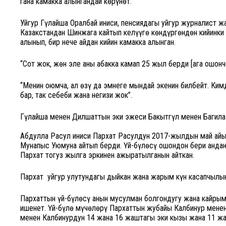
гана камакка алынгандай көрүнөт.
Уйгур Гүлайша Оралбай иниси, пенсиядагы уйгур журналист 
Казакстандан Шинжаңга кайтып келүүгө көндүргөндөн кийинки
алынып, бир нече айдан кийин камакка алынган.
“Сот жок, жөн эле аны абакка камап 25 жыл берди [ага ошонч
“Менин оюмча, ал өзү да эмнеге мындай экенин билбейт. Ким
бар, так себеби жана негизи жок”.
Гүлайша менен Дилшаттын эки эжеси Бакытгүл менен Багила 
Абдулла Расул иниси Пархат Расулдун 2017-жылдын май айын
Мунапыс Уюмуна айтып берди. Үй-бүлөсү ошондон бери андан
Пархат тогуз жылга эркинен ажыратылганын айткан.
Пархат уйгур улутундагы дыйкан жана жарым күн касапчылык
Пархаттын үй-бүлөсү анын мусулман болгондугу жана кайрым
ишенет. Үй-бүлө мүчөлөрү Пархаттын жубайы Калбинур менен
менен Калбинурдун 14 жана 16 жаштагы эки кызы жана 11 жа