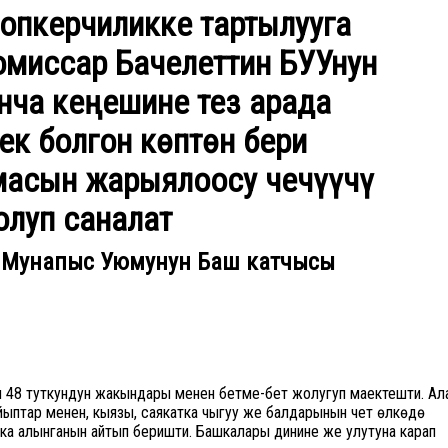
опкерчиликке тартылууга
омиссар Бачелеттин БУУнун
нча кеңешине тез арада
к болгон көптөн бери
масын жарыялоосу чечүүчү
олуп саналат
к Мунапыс Уюмунун Баш катчысы
 48 туткундун жакындары менен бетме-бет жолугуп маектешти. Ал
ыптар менен, кыязы, саякатка чыгуу же балдарынын чет өлкөдө
ка алынганын айтып беришти. Башкалары динине же улутуна карап