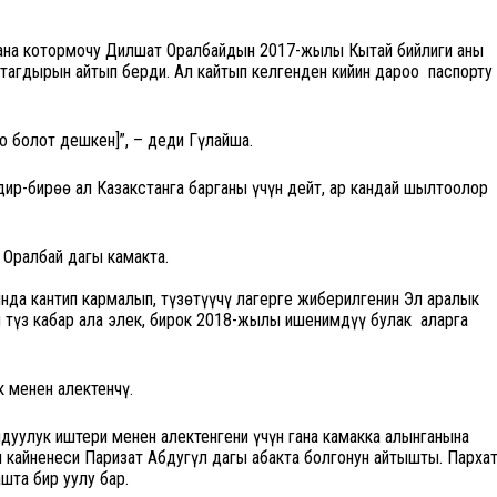
жана котормочу Дилшат Оралбайдын 2017-жылы Кытай бийлиги аны
 тагдырын айтып берди. Ал кайтып келгенден кийин дароо паспорту
о болот дешкен]”, – деди Гүлайша.
дир-бирөө ал Казакстанга барганы үчүн дейт, ар кандай шылтоолор
Оралбай дагы камакта.
да кантип кармалып, түзөтүүчү лагерге жиберилгенин Эл аралык
 түз кабар ала элек, бирок 2018-жылы ишенимдүү булак аларга
 менен алектенчү.
дуулук иштери менен алектенгени үчүн гана камакка алынганына
 кайненеси Паризат Абдугүл дагы абакта болгонун айтышты. Парха
шта бир уулу бар.