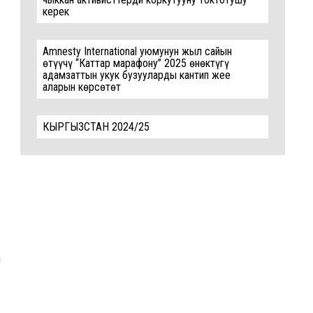
керек
Amnesty International уюмунун жыл сайын
өтүүчү “Каттар марафону” 2025 өнөктүгү
адамзаттын укук бузууларды кантип жеңе
аларын көрсөтөт
КЫРГЫЗСТАН 2024/25
а