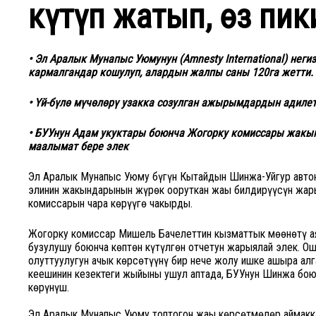
күтүп жатып, өз пи
• Эл Аралык Мунапыс Уюмунун (Amnesty International) нег
кармалгандар кошулуп, алардын жалпы саны 120га жетти.
• Үй-бүлө мүчөлөрү узакка созулган ажырымдардын адилет
• БУУнун Адам укуктары боюнча Жогорку комиссары жакы
маалымат бере элек
Эл Аралык Мунапыс Уюму бүгүн Кытайдын Шинжаң-Уйгур автон
элинин жакындарынын жүрөк ооруткан жаңы билдирүүсүн жар
комиссарын чара көрүүгө чакырды.
Жогорку комиссар Мишель Бачелеттин кызматтык мөөнөтү ая
бузулушу боюнча көптөн күтүлгөн отчетун жарыялай элек. О
олуттуулугун ачык көрсөтүүнү бир нече жолу ишке ашыра ал
кеңешинин кезектеги жыйыны ушул аптада, БУУнун Шинжаң бою
көрүнүш.
Эл Аралык Мунапыс Уюму топтогон жаңы көрсөтмөлөр аймак