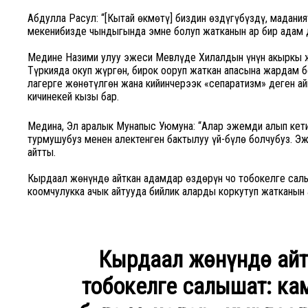
Абдулла Расул: “[Кытай өкмөтү] биздин өздүгүбүздү, мадания
мекенибизде чындыгында эмне болуп жатканын ар бир адам да
Медине Назими улуу эжеси Мевлүде Хилалдын үнүн акыркы ж
Түркияда окуп жүргөн, бирок ооруп жаткан апасына жардам б
лагерге жөнөтүлгөн жана кийинчерээк «сепаратизм» деген а
кичинекей кызы бар.
Медина, Эл аралык Мунапыс Уюмуна: “Алар эжемди алып кет
турмушубуз менен алектенген бактылуу үй-бүлө болчубуз. Эже
айтты.
Кырдаал жөнүндө айткан адамдар өздөрүн чоң тобокелге сал
коомчулукка ачык айтууда бийлик аларды коркутуп жатканын
Кырдаал жөнүндө айт
тобокелге салышат: ка