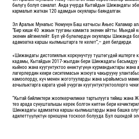
бөлүгү болуп саналат. Анда учурда Кытайдын Шиңжандагы эб
кармалып жаткан 120 адамдын окуялары баяндалган.
Эл Аралык Мунапыс Уюмунун Баш катчысы Аньес Каламар алар
“Бир киши 40 жакын тууганы камакта экенин айтты. Мындай 
экенин айгинелейт. Бул үй-бүлөлөрдүн окуялары Шиңжанда б
адамзатка каршы кылмыштарга тең келет“,– деп билдирди.
«Шиңжандагы дистопиялык коркунучтуу түштөгүдөй иштерге к
кадамы, Кытайдын 2017-жылдан бери Шинжаңдагы басымдуу б
кыйноо жана куугунтуктоо өнөктүгүнүн курмандыктары жана а
лагерлердин кеңири сиситемасын жоюуга чакырууну улантаб
камоолорду, күч менен жоготууларды жана ырайымсыз мамил
азчылыктарга карата үрөй учурган куугунтуктуктоолорго чеки
“Кытай бийликтери жоопкерчиликке тартылууга тийиш жана Ж
тез арада сунушталышы керек болгон көптөн бери кечиктири
Шинжаңдагы адамзатка каршы кылмыштарды жана башка олут
адилеттүүлүктүн орношуна тоскоол болууда. Бул ошондой эл