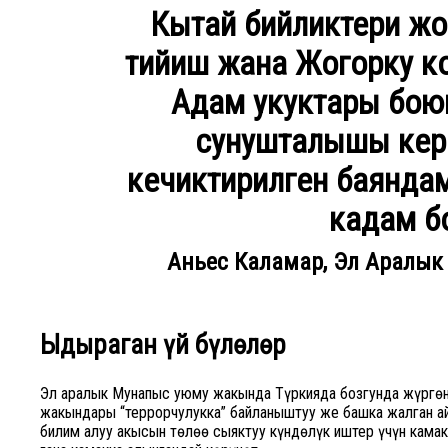
Кытай бийликтери жо
тийиш жана Жогорку к
Адам укуктары бою
сунушталышы кере
кечиктирилген баянда
кадам б
Аньес Каламар, Эл Аралы
Ыдыраган үй бүлөлөр
Эл аралык Мунапыс уюму жакында Түркияда бозгунда жүргөн
жакындары “террорчулукка” байланыштуу же башка жалган ай
билим алуу акысын төлөө сыяктуу күндөлүк иштер үчүн камак