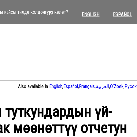
ы кайсы тилде колдонгуңуз келет?
ENGLISH
ESPAÑOL
Also available in
English
,
Español
,
Français
,
العربية
,
O‘Zbek
,
Русск
 туткундардын үй-
ак мөөнөттүү отчетун