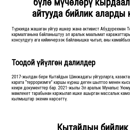
бүлө мүчөлөрү кырдаал
айтууда бийлик аларды
Түркияда жашаган уйгур ишкер жана активист Абудурехман 
кармалганына байланыштуу эл аралык маалымат каражаттар
консулдугу ага кийинчерээк байланышка чыгып, аны камайбыз
Тоодой үйүлгөн далилдер
2017-жылдан бери Кытайдын Шинжаңдагы уйгурларга, казакта
карата “терроризмге” каршы күрөш деген шылтоо менен кы
кеңири документтер бар. 2021-жылы Эл аралык Мунапыс Уюму
мамлекет тарабынан каржылап ишке ашырган массалык камоо
кылмыштар экенин көрсөттү.
Кытайдын бийлик