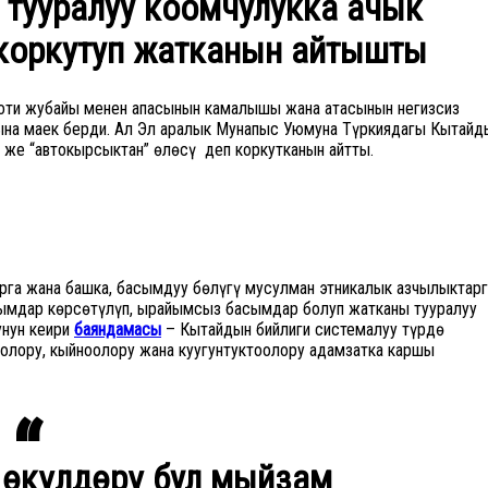
 тууралуу коомчулукка ачык
 коркутуп жатканын айтышты
Тоти жубайы менен апасынын камалышы жана атасынын негизсиз
ына маек берди. Ал Эл аралык Мунапыс Уюмуна Түркиядагы Кытайд
 же “автокырсыктан” өлөсүң деп коркутканын айтты.
рга жана башка, басымдуу бөлүгү мусулман этникалык азчылыктарг
сымдар көрсөтүлүп, ырайымсыз басымдар болуп жатканы тууралуу
нун кеңири
баяндамасы
– Кытайдын бийлиги системалуу түрдө
лору, кыйноолору жана куугунтуктоолору адамзатка каршы
 өкүлдөрү бул мыйзам