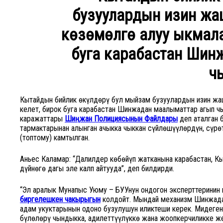
бузуулардын изин жа
көзөмөлгө алуу ыкмала
буга карабастан Шин
ч
Кытайдын бийлик өкүлдөрү бул мыйзам бузуулардын изин жа
келет, бирок буга карабастан Шинжаңдан маалыматтар агып 
каражаттары
Шиңжан Полициясынын Файлдары
деп аталган 
тармактарынан алынган ачыкка чыккан сүйлөшүүлөрдүн, сүр
(топтому) камтылган.
Аньес Каламар: “Далилдер көбөйүп жатканына карабастан, К
дүйнөгө дагы эле калп айтууда”, деп билдирди.
“Эл аралык Мунапыс Уюму – БУУнун ондогон эксперттеринин 
биргелешкен чакырыгын
колдойт. Мындай механизм Шинжаңд
адам укуктарынын одоно бузулушун иликтеши керек. Миңдеге
бүлөлөрү чындыкка, адилеттүүлүккө жана жоопкерчиликке же