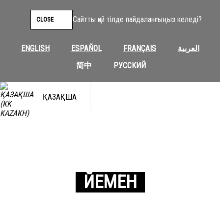
Сайтты қай тілде пайдаланғыңыз келеді?
CLOSE
ENGLISH
ESPAÑOL
FRANÇAIS
العربية
简中
РУССКИЙ
ҚАЗАҚША
ЙЕМЕН