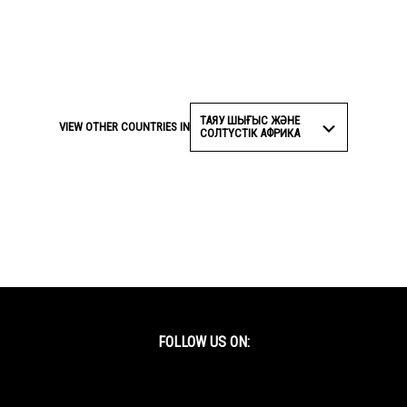
ТАЯУ ШЫҒЫС ЖӘНЕ
VIEW OTHER COUNTRIES IN
СОЛТҮСТІК АФРИКА
FOLLOW US ON:
Facebook
Twitter
YouTube
Instagram