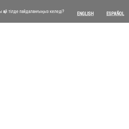
ы қай тілде пайдаланғыңыз келеді?
ENGLISH
ESPAÑOL