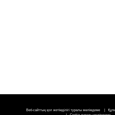
Веб-сайттың қол жетімділігі туралы мәлімдеме
Құп
Cookie туралы мәлімдеме