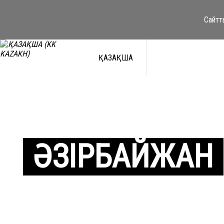
Сайтт
ҚАЗАҚША
ӘЗІРБАЙЖАН