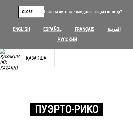
Сайтты қай тілде пайдаланғыңыз келеді?
CLOSE
ENGLISH
ESPAÑOL
FRANÇAIS
العربية
РУССКИЙ
ҚАЗАҚША
ПУЭРТО-РИКО