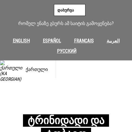
ᲓᲐᲮᲣᲠᲕᲐ
რომელ ენაზე გსურს ამ საიტის გამოყენება?
ENGLISH
ESPAÑOL
FRANÇAIS
العربية
РУССКИЙ
ᲥᲐᲠᲗᲣᲚᲘ
ᲢᲠᲘᲜᲘᲓᲐᲓᲘ ᲓᲐ