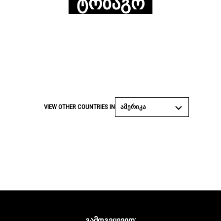
ᲢᲝᲑᲐᲒᲝ
ᲐᲛᲔᲠᲘᲙᲐ
VIEW OTHER COUNTRIES IN
ᲒᲐᲛᲝᲒᲕᲧᲔᲕᲘᲗ: