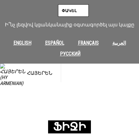
ՓԱԿԵԼ
Ի՞նչ լեզվով կցանկանայիք օգտագործել այս կայքը
ENGLISH
ESPAÑOL
FRANÇAIS
العربية
РУССКИЙ
ՀԱՅԵՐԵՆ
ՖԻՋԻ