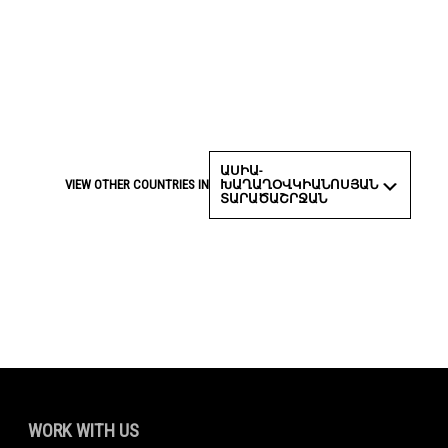
ԱՍԻԱ-
ԽԱՂԱՂՕՎԿԻԱՆՈՍՅԱՆ
VIEW OTHER COUNTRIES IN
ՏԱՐԱԾԱՇՐՋԱՆ
WORK WITH US