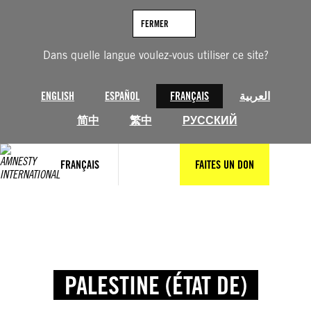
FERMER
Dans quelle langue voulez-vous utiliser ce site?
ENGLISH
ESPAÑOL
FRANÇAIS
العربية
简中
繁中
РУССКИЙ
FRANÇAIS
FAITES UN DON
PALESTINE (ÉTAT DE)