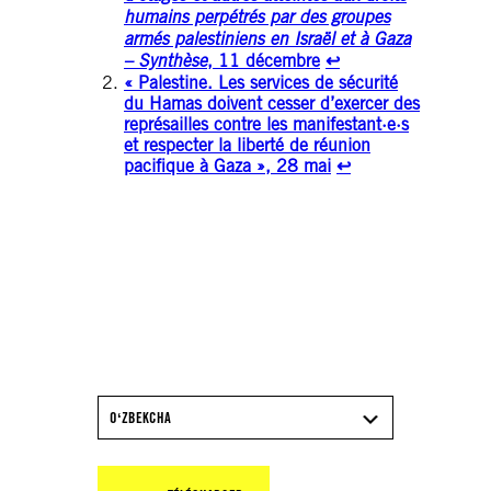
humains perpétrés par des groupes
armés palestiniens en Israël et à Gaza
– Synthèse
, 11 décembre
↩︎
« Palestine. Les services de sécurité
du Hamas doivent cesser d’exercer des
représailles contre les manifestant·e·s
et respecter la liberté de réunion
pacifique à Gaza », 28 mai
↩︎
TÉLÉCHARGEZ LE
RAPPORT 2025/26
D’AMNESTY
INTERNATIONAL
OʻZBEKCHA