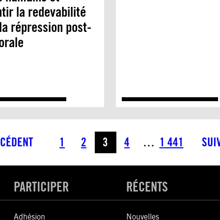
tir la redevabilité
la répression post-
orale
CÉDENT
1
2
3
4
…
1 441
SUI
PARTICIPER
RÉCENTS
Adhésion
Nouvelles