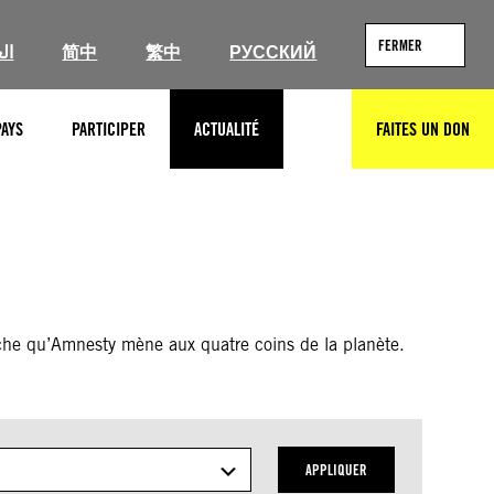
FERMER
ية
简中
繁中
РУССКИЙ
PAYS
PARTICIPER
ACTUALITÉ
FAITES UN DON
RECHERCHER
erche qu’Amnesty mène aux quatre coins de la planète.
APPLIQUER