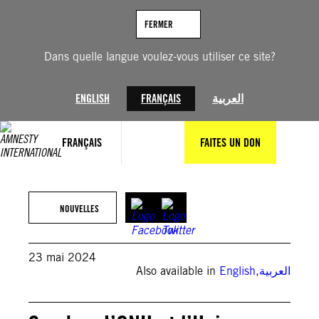
Aller
au
FERMER
contenu
Dans quelle langue voulez-vous utiliser ce site?
ENGLISH
FRANÇAIS
العربية
FRANÇAIS
FAITES UN DON
Private
NOUVELLES
23 mai 2024
Also available in
English
,
العربية