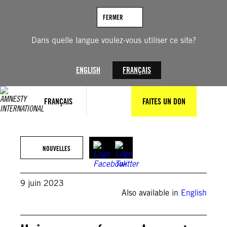
Aller
au
FERMER
contenu
Dans quelle langue voulez-vous utiliser ce site?
ENGLISH
FRANÇAIS
FRANÇAIS
FAITES UN DON
(C) Fotis Filippou for Amnesty International
NOUVELLES
9 juin 2023
Also available in
English