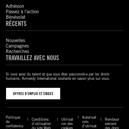
Adhésion
Passez à l’action
Bénévolat
RÉCENTS
Nouvelles
Campagnes
Recherches
TRAVAILLEZ AVEC NOUS
Si vous avez du talent et que vous êtes passionné-e par les droits
humains, Amnesty International souhaite en savoir plus sur vous.
OFFRES D’EMPLOI ET STAGES
Politique
Autorisat
Conditions
Utilisat
Rembour
de
ions
d’utilisation
ion des
sement
confidentia
d’utilisat
du site Web
cookies
des dons