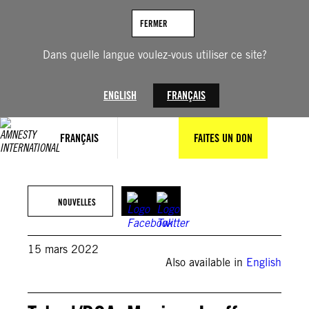
Aller
au
FERMER
contenu
Dans quelle langue voulez-vous utiliser ce site?
ENGLISH
FRANÇAIS
FRANÇAIS
FAITES UN DON
©Michel Porro/Getty Images
NOUVELLES
15 mars 2022
Also available in
English