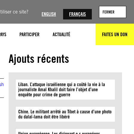
iliser ce site?
FERMER
ENGLISH
FRANÇAIS
PAYS
PARTICIPER
ACTUALITÉ
FAITES UN DON
RECHERCHER
© Amnesty International/Joanna Demarco
Ajouts récents
sh
Liban. L’attaque israélienne qui a coûté la vie à la
journaliste Amal Khalil doit faire l’objet d’une
enquête pour crime de guerre
Chine. Le militant arrêté au Tibet à cause d’une photo
du dalaï-lama doit être libéré
Union européenne. Les dirigeant·e·s européens