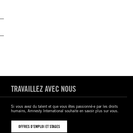
TRAVAILLEZ AVEC NOUS
Si vous avez du talent et que vous êtes passionné-e par les droits
humains, Amnesty International souhaite en savoir plus sur vous.
OFFRES D’EMPLOI ET STAGES