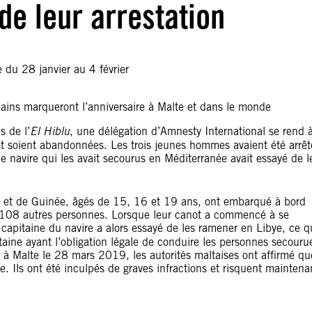
de leur arrestation
 du 28 janvier au 4 février
mains marqueront l’anniversaire à Malte et dans le monde
s de l’
El Hiblu
, une délégation d’Amnesty International se rend 
et soient abandonnées. Les trois jeunes hommes avaient été arrêt
 le navire qui les avait secourus en Méditerranée avait essayé de l
re et de Guinée, âgés de 15, 16 et 19 ans, ont embarqué à bord
 108 autres personnes. Lorsque leur canot a commencé à se
 capitaine du navire a alors essayé de les ramener en Libye, ce q
pitaine ayant l’obligation légale de conduire les personnes secouru
vé à Malte le 28 mars 2019, les autorités maltaises ont affirmé qu
rce. Ils ont été inculpés de graves infractions et risquent maintena