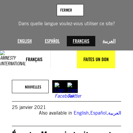
Aller
au
FERMER
contenu
Dans quelle langue voulez-vous utiliser ce site?
ENGLISH
ESPAÑOL
FRANÇAIS
العربية
FRANÇAIS
FAITES UN DON
NOUVELLES
25 janvier 2021
Also available in
English
,
Español
,
العربية