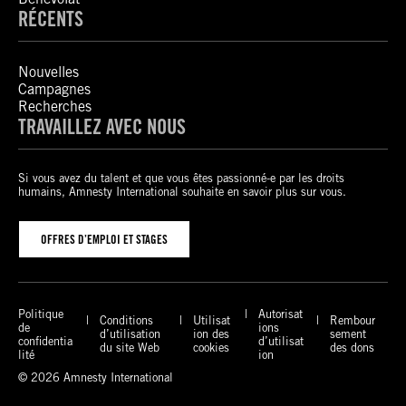
RÉCENTS
Nouvelles
Campagnes
Recherches
TRAVAILLEZ AVEC NOUS
Si vous avez du talent et que vous êtes passionné-e par les droits
humains, Amnesty International souhaite en savoir plus sur vous.
OFFRES D’EMPLOI ET STAGES
Politique
Autorisat
Conditions
Utilisat
Rembour
de
ions
d’utilisation
ion des
sement
confidentia
d’utilisat
du site Web
cookies
des dons
lité
ion
© 2026 Amnesty International