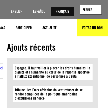
?
FERMER
ENGLISH
ESPAÑOL
FRANÇAIS
PAYS
PARTICIPER
ACTUALITÉ
FAITES UN DON
RECHERCHER
Ajouts récents
ol
Espagne. Il faut veiller à placer les droits humains, la
dignité et l’humanité au cœur de la réponse apportée
à l’afflux exceptionnel de personnes à Ceuta
Tribune. Les États africains doivent refuser de se
rendre complices de la politique américaine
d’expulsions de force