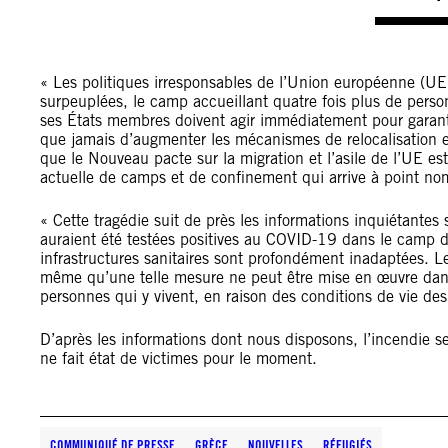
« Les politiques irresponsables de l’Union européenne (U
surpeuplées, le camp accueillant quatre fois plus de perso
ses États membres doivent agir immédiatement pour garantir
que jamais d’augmenter les mécanismes de relocalisation et
que le Nouveau pacte sur la migration et l’asile de l’UE est
actuelle de camps et de confinement qui arrive à point n
« Cette tragédie suit de près les informations inquiétante
auraient été testées positives au COVID-19 dans le camp de 
infrastructures sanitaires sont profondément inadaptées. 
même qu’une telle mesure ne peut être mise en œuvre dan
personnes qui y vivent, en raison des conditions de vie des
D’après les informations dont nous disposons, l’incendie s
ne fait état de victimes pour le moment.
COMMUNIQUÉ DE PRESSE
GRÈCE
NOUVELLES
RÉFUGIÉS