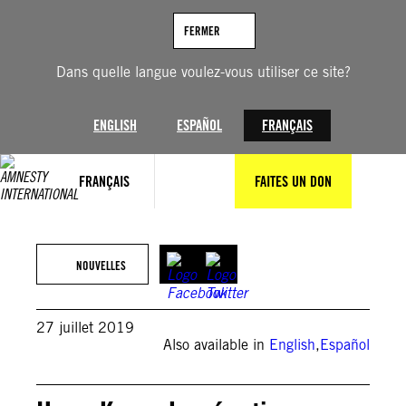
Aller
au
FERMER
contenu
Dans quelle langue voulez-vous utiliser ce site?
ENGLISH
ESPAÑOL
FRANÇAIS
FRANÇAIS
FAITES UN DON
NOUVELLES
27 juillet 2019
Also available in
English
,
Español