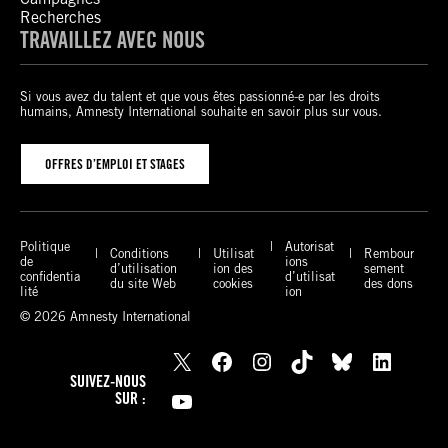
Recherches
TRAVAILLEZ AVEC NOUS
Si vous avez du talent et que vous êtes passionné-e par les droits
humains, Amnesty International souhaite en savoir plus sur vous.
OFFRES D’EMPLOI ET STAGES
Politique
Autorisat
Conditions
Utilisat
Rembour
de
ions
d’utilisation
ion des
sement
confidentia
d’utilisat
du site Web
cookies
des dons
lité
ion
© 2026 Amnesty International
X
Facebook
Instagram
TikTok
Bluesky
LinkedIn
SUIVEZ-NOUS
YouTube
SUR :