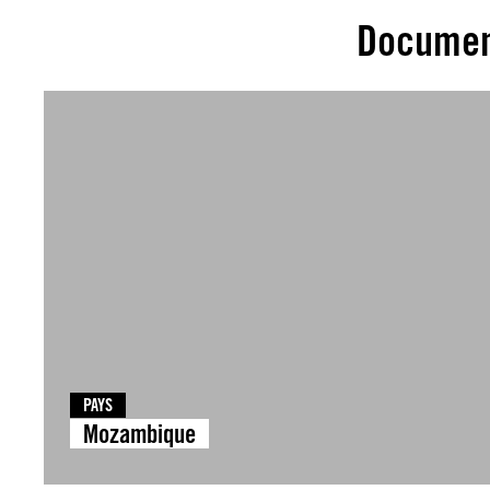
Documen
PAYS
Mozambique