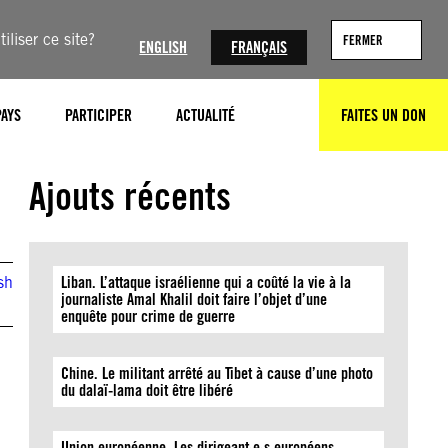
iliser ce site?
FERMER
ENGLISH
FRANÇAIS
PAYS
PARTICIPER
ACTUALITÉ
FAITES UN DON
RECHERCHER
Ajouts récents
sh
Liban. L’attaque israélienne qui a coûté la vie à la
journaliste Amal Khalil doit faire l’objet d’une
enquête pour crime de guerre
Chine. Le militant arrêté au Tibet à cause d’une photo
du dalaï-lama doit être libéré
Union européenne. Les dirigeant·e·s européens