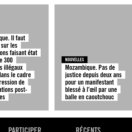
ue. Il faut
 sur les
ons faisant état
de 300
NOUVELLES
s illégaux
Mozambique. Pas de
ans le cadre
justice depuis deux ans
ression de
pour un manifestant
ations post-
blessé à l’œil par une
les
balle en caoutchouc
PARTICIPER
RÉCENTS