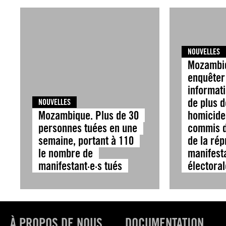
NOUVELLES
Mozambiq
enquêter
informati
de plus 
NOUVELLES
Mozambique. Plus de 30
homicide
personnes tuées en une
commis d
semaine, portant à 110
de la rép
le nombre de
manifest
manifestant·e·s tués
électora
À PROPOS DE NOUS
DOCUMENTATION