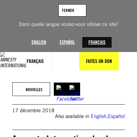
Aller
au
FERMER
contenu
Dans quelle langue voulez-vous utiliser ce site?
ENGLISH
ESPAÑOL
FRANÇAIS
FRANÇAIS
FAITES UN DON
NOUVELLES
17 décembre 2018
Also available in
English
,
Español