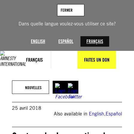
Aller
au
FERMER
contenu
Dans quelle langue voulez-vous utiliser ce site?
ENGLISH
ESPAÑOL
FRANÇAIS
FRANÇAIS
FAITES UN DON
NOUVELLES
25 avril 2018
Also available in
English
,
Español