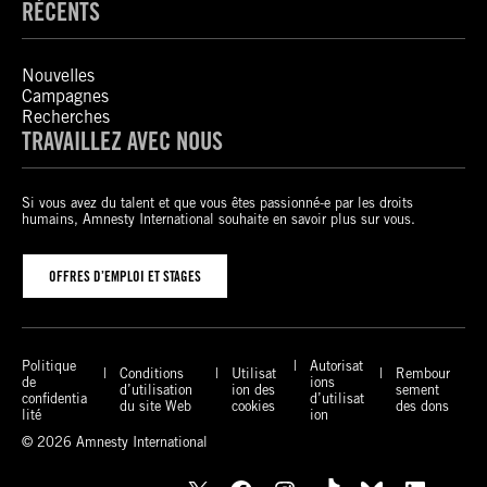
RÉCENTS
Nouvelles
Campagnes
Recherches
TRAVAILLEZ AVEC NOUS
Si vous avez du talent et que vous êtes passionné-e par les droits
humains, Amnesty International souhaite en savoir plus sur vous.
OFFRES D’EMPLOI ET STAGES
Politique
Autorisat
Conditions
Utilisat
Rembour
de
ions
d’utilisation
ion des
sement
confidentia
d’utilisat
du site Web
cookies
des dons
lité
ion
© 2026 Amnesty International