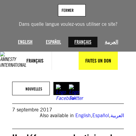
Aller
au
FERMER
contenu
Dans quelle langue voulez-vous utiliser ce site?
ENGLISH
ESPAÑOL
FRANÇAIS
العربية
FRANÇAIS
FAITES UN DON
NOUVELLES
7 septembre 2017
Also available in
English
,
Español
,
العربية