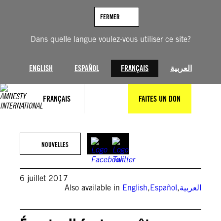
Aller
au
FERMER
contenu
Dans quelle langue voulez-vous utiliser ce site?
ENGLISH
ESPAÑOL
FRANÇAIS
العربية
FRANÇAIS
FAITES UN DON
NOUVELLES
6 juillet 2017
Also available in
English
,
Español
,
العربية