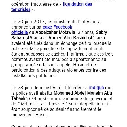
opération fructueuse de «
liquidation des
terroristes
».
Le 20 juin 2017, le ministère de l’Intérieur a
annoncé sur sa
page Facebook
officielle
qu’
Abdelzaher Motawie
(32 ans),
Sabry
Sabah
(46 ans) et
Ahmed Abu Rashid
(41 ans)
avaient été tués dans un échange de tirs lorsque la
police s’était approchée de l’appartement où ils
étaient supposés se cacher. Il affirmait que ces trois
hommes avaient été inculpés d’appartenance au
groupe armé se faisant appeler Hasm et de
participation à des attaques violentes contre des
installations publiques.
Le 23 juin, le ministère de l’Intérieur a
indiqué
que
la police avait abattu
Mohamed Abdel Moneim Abu
Tabeekh
(39 ans) sur une autoroute du gouvernorat
de Gizeh car il avait résisté à son interpellation ; il
était soupçonné de soutenir financièrement le
mouvement Hasm.
Cependant, les informations recueillies par Amnesty