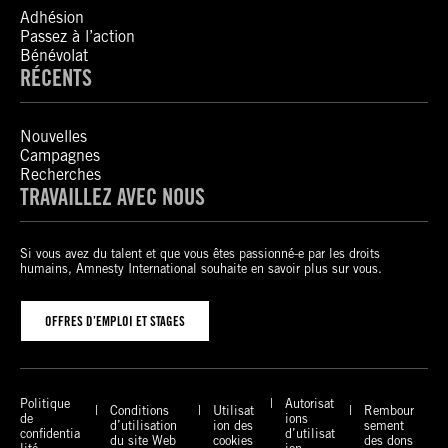
Adhésion
Passez à l’action
Bénévolat
RÉCENTS
Nouvelles
Campagnes
Recherches
TRAVAILLEZ AVEC NOUS
Si vous avez du talent et que vous êtes passionné-e par les droits
humains, Amnesty International souhaite en savoir plus sur vous.
OFFRES D’EMPLOI ET STAGES
Politique
Autorisat
Conditions
Utilisat
Rembour
de
ions
d’utilisation
ion des
sement
confidentia
d’utilisat
du site Web
cookies
des dons