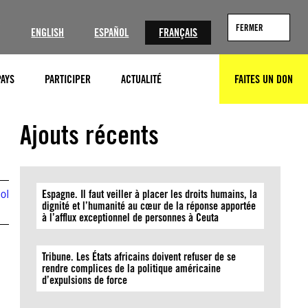
?
FERMER
ENGLISH
ESPAÑOL
FRANÇAIS
PAYS
PARTICIPER
ACTUALITÉ
FAITES UN DON
RECHERCHER
Ajouts récents
ol
Espagne. Il faut veiller à placer les droits humains, la
dignité et l’humanité au cœur de la réponse apportée
à l’afflux exceptionnel de personnes à Ceuta
Tribune. Les États africains doivent refuser de se
rendre complices de la politique américaine
d’expulsions de force