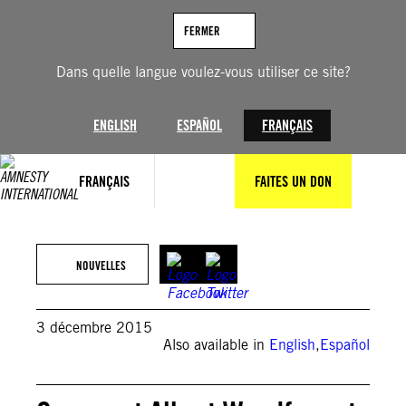
Aller
au
FERMER
contenu
Dans quelle langue voulez-vous utiliser ce site?
ENGLISH
ESPAÑOL
FRANÇAIS
FRANÇAIS
FAITES UN DON
NOUVELLES
3 décembre 2015
Also available in
English
,
Español