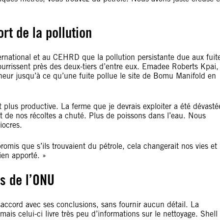
ort de la pollution
ernational et au CEHRD que la pollution persistante due aux fuit
nourrissent près des deux-tiers d
’
entre eux. Emadee Roberts Kpai,
cheur jusqu
’
à ce qu
’
une fuite pollue le site de Bomu Manifold en
t plus productive. La ferme que je devrais exploiter a été dévasté
 de nos récoltes a chuté. Plus de poissons dans l
’
eau. Nous
iocres.
promis que s
’
ils trouvaient du pétrole, cela changerait nos vies et
ien apporté. »
es de l’ONU
ésaccord avec ses conclusions, sans fournir aucun détail. La
mais celui-ci livre très peu d
’
informations sur le nettoyage. Shell