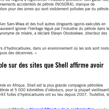
éversements accidentels de pétrole (NOSDRA), manque de
lution pour des zones qui sont visiblement polluées par du pétrole
en Saro-Wiwa et des huit autres dirigeants ogonis exécutés en
uraient ignorer l
’
héritage légué par l
’
industrie du pétrole dans l
t synonyme de misère, a déclaré Stevyn Obodoekwe, directeur des
rs d
’
hydrocarbures, dans un environnement où les sols sont noirs
depuis des décennies. »
le sur des sites que Shell affirme avoir
role en Afrique. Shell est la plus grande compagnie pétrolière
étrole et 5 000 kilomètres d
’
oléoducs, pour la plupart vieillissant
693 fuites d
’
hydrocarbures ont eu lieu depuis 2007. Toutefois, l