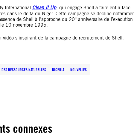
y International
Clean It Up
, qui engage Shell à faire enfin face
res dans le delta du Niger. Cette campagne se décline notamme
e
essence de Shell à l
’
approche du 20
anniversaire de l
’
exécution
e le 10 novembre 1995.
n vidéo s
’
inspirant de la campagne de recrutement de Shell,
N DES RESSOURCES NATURELLES
NIGERIA
NOUVELLES
ts connexes