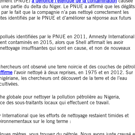
nement (PNUE)
a dénoncé l’étendue de la contamination
causée
 une partie du delta du Niger. Le PNUE a affirmé que les dégâts
 par le fait que la compagnie n
’
a pas nettoyé correctement les
ites identifiés par le PNUE et d
’
améliorer sa réponse aux futurs
s pollués identifiées par le PNUE en 2011, Amnesty International
ent contaminés en 2015, alors que Shell affirmait les avoir
nettoyage insuffisantes qui sont en cause, et non de nouveaux
chercheurs ont observé une terre noircie et des couches de pétro
ffirme
l
’
avoir nettoyé à deux reprises, en 1975 et en 2012. Sur
igériane, les chercheurs ont découvert de la terre et de l
’
eau
cultivées.
he globale pour nettoyer la pollution pétrolière au Nigeria,
e des sous-traitants locaux qui effectuent ce travail.
nternational que les efforts de nettoyage restaient timides et
nvironnementaux sur le long terme :
lques mètres, vous trouvez du pétrole. Nous avons juste creusé e