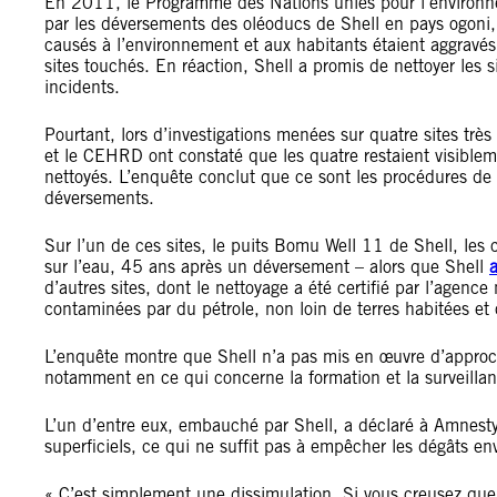
En 2011, le Programme des Nations unies pour l
’
environ
par les déversements des oléoducs de Shell en pays ogoni,
causés à l
’
environnement et aux habitants étaient aggravés
sites touchés. En réaction, Shell a promis de nettoyer les s
incidents.
Pourtant, lors d
’
investigations menées sur quatre sites trè
et le CEHRD ont constaté que les quatre restaient visiblem
nettoyés. L
’
enquête conclut que ce sont les procédures de 
déversements.
Sur l
’
un de ces sites, le puits Bomu Well 11 de Shell, les 
sur l
’
eau, 45 ans après un déversement – alors que Shell
a
d
’
autres sites, dont le nettoyage a été certifié par l
’
agence n
contaminées par du pétrole, non loin de terres habitées et 
L
’
enquête montre que Shell n
’
a pas mis en œuvre d
’
approc
notamment en ce qui concerne la formation et la surveillanc
L
’
un d
’
entre eux, embauché par Shell, a déclaré à Amnesty I
superficiels, ce qui ne suffit pas à empêcher les dégâts e
« C
’
est simplement une dissimulation. Si vous creusez que