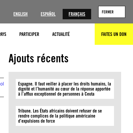
?
FERMER
ENGLISH
ESPAÑOL
FRANÇAIS
PAYS
PARTICIPER
ACTUALITÉ
FAITES UN DON
RECHERCHER
Ajouts récents
ol
Espagne. Il faut veiller à placer les droits humains, la
dignité et l’humanité au cœur de la réponse apportée
à l’afflux exceptionnel de personnes à Ceuta
Tribune. Les États africains doivent refuser de se
rendre complices de la politique américaine
d’expulsions de force