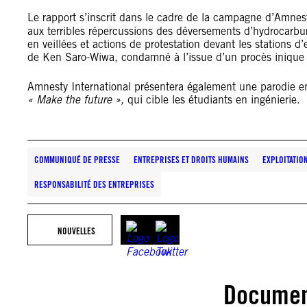
Le rapport s
’
inscrit dans le cadre de la campagne d
’
Amnest
aux terribles répercussions des déversements d
’
hydrocarbu
en veillées et actions de protestation devant les stations d
’
de Ken Saro-Wiwa, condamné à l
’
issue d
’
un procès iniqu
Amnesty International présentera également une parodie e
« Make the future »,
qui cible les étudiants en ingénierie.
COMMUNIQUÉ DE PRESSE
ENTREPRISES ET DROITS HUMAINS
EXPLOITATIO
RESPONSABILITÉ DES ENTREPRISES
NOUVELLES
Documen