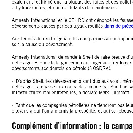
également réaffirmé que la plupart des fuites et des pollut
d
’
hydrocarbures, et non de défauts de maintenance.
Amnesty International et le CEHRD ont dénoncé les fausses d
déversements causés par des tuyaux rouillés
dans de précé
Aux termes du droit nigérian, les compagnies à qui appart
soit la cause du déversement.
Amnesty International demande à Shell de faire preuve d
’
u
nettoyage. Elle invite le gouvernement nigérian à renforcer 
déversements accidentels de pétrole (NOSDRA).
« D
’
après Shell, les déversements sont dus aux vols ; même 
nettoyage. La chasse aux coupables menée par Shell ne sau
infrastructures mal entretenues, a déclaré Mark Dummett.
« Tant que les compagnies pétrolières ne tiendront pas leu
citoyens à qui l
’
on a promis la prospérité, et qui se retrouv
Complément d’information : la camp