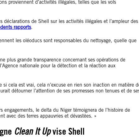
ions proviennent d
’
activités illégales, telles que les vols
éclarations de Shell sur les activités illégales et l
’
ampleur des
dents rapports
.
iennent les oléoducs sont responsables du nettoyage, quelle que
ne plus grande transparence concernant ses opérations de
l
’
Agence nationale pour la détection et la réaction aux
si cela est vrai, cela n
’
excuse en rien son inaction en matière d
rait détourner l
’
attention de ses promesses non tenues et de se
rs engagements, le delta du Niger témoignera de l
’
histoire de
ent avec des terres appauvries et dévastées. »
agne
Clean It Up
vise Shell