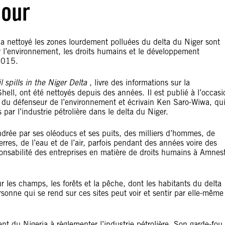
jour
il a nettoyé les zones lourdement polluées du delta du Niger sont
 l
’
environnement, les droits humains et le développement
2015.
l spills in the Niger Delta
, livre des informations sur la
ell, ont été nettoyés depuis des années. Il est publié à l
’
occasi
du défenseur de l
’
environnement et écrivain Ken Saro-Wiwa, qu
 par l
’
industrie pétrolière dans le delta du Niger.
drée par ses oléoducs et ses puits, des milliers d
’
hommes, de
rres, de l
’
eau et de l
’
air, parfois pendant des années voire des
onsabilité des entreprises en matière de droits humains à Amnes
 les champs, les forêts et la pêche, dont les habitants du delta
sonne qui se rend sur ces sites peut voir et sentir par elle-même
nt du Nigeria à règlementer l
’
industrie pétrolière. Son garde-fou,