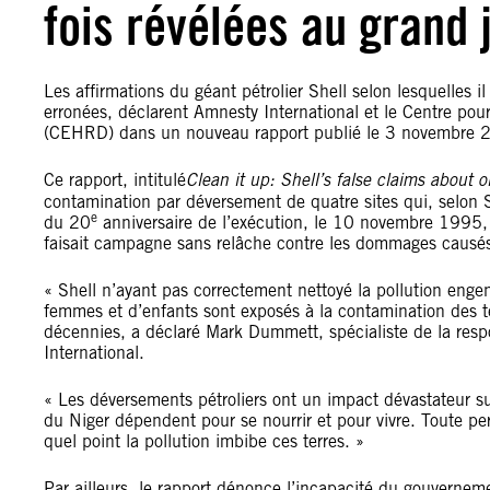
fois révélées au grand 
Les affirmations du géant pétrolier Shell selon lesquelles 
erronées, déclarent Amnesty International et le Centre pour
(CEHRD) dans un nouveau rapport publié le 3 novembre 
Ce rapport, intitulé
Clean it up: Shell
’
s false claims about oi
contamination par déversement de quatre sites qui, selon Sh
e
du 20
anniversaire de l
’
exécution, le 10 novembre 1995, 
faisait campagne sans relâche contre les dommages causés
« Shell n
’
ayant pas correctement nettoyé la pollution engen
femmes et d
’
enfants sont exposés à la contamination des te
décennies, a déclaré Mark Dummett, spécialiste de la resp
International.
« Les déversements pétroliers ont un impact dévastateur sur
du Niger dépendent pour se nourrir et pour vivre. Toute per
quel point la pollution imbibe ces terres. »
Par ailleurs, le rapport dénonce l
’
incapacité du gouverneme