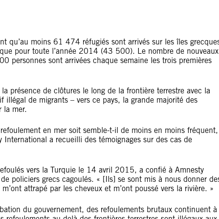
nt qu’au moins 61 474 réfugiés sont arrivés sur les îles grecque
s que pour toute l’année 2014 (43 500). Le nombre de nouveaux
00 personnes sont arrivées chaque semaine les trois premières
la présence de clôtures le long de la frontière terrestre avec la
if illégal de migrants – vers ce pays, la grande majorité des
 la mer.
efoulement en mer soit semble-t-il de moins en moins fréquent, 
y International a recueilli des témoignages sur des cas de
 refoulés vers la Turquie le 14 avril 2015, a confié à Amnesty
de policiers grecs cagoulés. « [Ils] se sont mis à nous donner de
 m’ont attrapé par les cheveux et m’ont poussé vers la rivière. »
obation du gouvernement, des refoulements brutaux continuent à
 refoulements au-delà des frontières terrestres sont illégaux aux