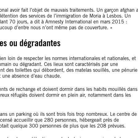
al avoir fait l’objet de mauvais traitements. Un garçon afghan 
e détention des services de l’immigration de Moria à Lesbos. Un
ant 70 jours, a dit à Amnesty International en mars 2015 :
ucoup d’entre nous n’ont même pas de couverture. »
nes ou dégradantes
en loin de respecter les normes internationales et nationales, et
humain ou dégradant. Ces lieux sont caractérisés par une
 des toilettes qui débordent, des matelas souillés, une pénurie
 et une absence d’eau chaude.
ents de rechange et doivent dormir dans les habits mouillés dans
breux réfugiés doivent dormir en plein air, notamment dans les
ns un parking où ils sont trois fois trop nombreux. Le centre de
 censé accueillir que 280 personnes, hébergeait près de
ptait quelque 300 personnes de plus que les 208 prévues.