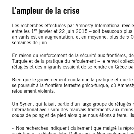
L’ampleur de la crise
Les recherches effectuées par Amnesty International révèle
er
entre les 1
janvier et 22 juin 2015 – soit beaucoup plu
arrivants est en augmentation, et en moyenne, plus de 5 0
semaines de juin.
En raison du renforcement de la sécurité aux frontières, de 
Turquie et de la pratique du refoulement – le renvoi collect
réfugiés et des migrants essaient de se rendre en Grèce par
Bien que le gouvernement condamne la pratique et que le r
se poursuit à la frontière terrestre gréco-turque, où Amnest
refoulement violents.
Un Syrien, qui faisait partie d’un large groupe de réfugiés
International avoir subi des mauvais traitements aux mains 
coups de poing et de pied alors que nous étions à terre. Ils
« Nos recherches indiquent clairement que malgré la répr
avoir lieu », a déclaré John Dalhuisen. « Non seulement ces