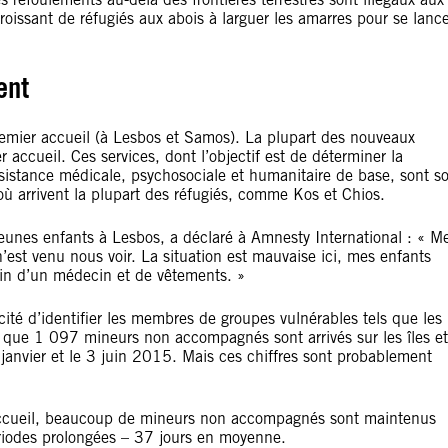
roissant de réfugiés aux abois à larguer les amarres pour se lanc
ent
emier accueil (à Lesbos et Samos). La plupart des nouveaux
r accueil. Ces services, dont l’objectif est de déterminer la
ssistance médicale, psychosociale et humanitaire de base, sont so
où arrivent la plupart des réfugiés, comme Kos et Chios.
eunes enfants à Lesbos, a déclaré à Amnesty International : « M
est venu nous voir. La situation est mauvaise ici, mes enfants
n d’un médecin et de vêtements. »
ité d’identifier les membres de groupes vulnérables tels que les
 que 1 097 mineurs non accompagnés sont arrivés sur les îles et
janvier et le 3 juin 2015. Mais ces chiffres sont probablement
’accueil, beaucoup de mineurs non accompagnés sont maintenus
riodes prolongées – 37 jours en moyenne.