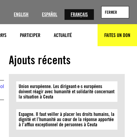
?
FERMER
ENGLISH
ESPAÑOL
FRANÇAIS
PAYS
PARTICIPER
ACTUALITÉ
FAITES UN DON
RECHERCHER
Ajouts récents
ol
Union européenne. Les dirigeant·e·s européens
doivent réagir avec humanité et solidarité concernant
la situation à Ceuta
Espagne. Il faut veiller à placer les droits humains, la
dignité et l’humanité au cœur de la réponse apportée
à l’afflux exceptionnel de personnes à Ceuta