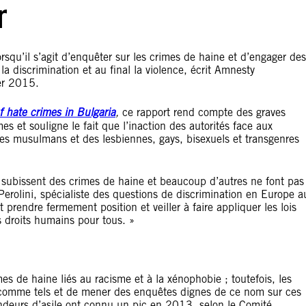
r
squ’il s’agit d’enquêter sur les crimes de haine et d’engager des
a discrimination et au final la violence, écrit Amnesty
ier 2015.
f hate crimes in Bulgaria
,
ce rapport rend compte des graves
es et souligne le fait que l’inaction des autorités face aux
des musulmans et des lesbiennes, gays, bisexuels et transgenres
 subissent des crimes de haine et beaucoup d’autres ne font pas
Perolini, spécialiste des questions de discrimination en Europe a
 prendre fermement position et veiller à faire appliquer les lois
es droits humains pour tous. »
es de haine liés au racisme et à la xénophobie ; toutefois, les
r comme tels et de mener des enquêtes dignes de ce nom sur ces
ndeurs d’asile ont connu un pic en 2013, selon le Comité