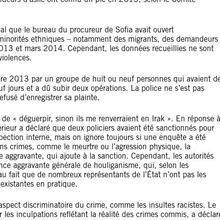
al que le bureau du procureur de Sofia avait ouvert
 minorités ethniques – notamment des migrants, des demandeurs
2013 et mars 2014. Cependant, les données recueillies ne sont
violences.
bre 2013 par un groupe de huit ou neuf personnes qui avaient d
f jours et a dû subir deux opérations. La police ne s’est pas
efusé d’enregistrer sa plainte.
é de « déguerpir, sinon ils me renverraient en Irak ». En réponse 
érieur a déclaré que deux policiers avaient été sanctionnés pour
pection interne, mais on ignore toujours si une enquête a été
ains crimes, comme le meurtre ou l’agression physique, la
 aggravante, qui ajoute à la sanction. Cependant, les autorités
nce aggravante générale de houliganisme, qui, selon les
 au fait que de nombreux représentants de l’État n’ont pas les
 existantes en pratique.
aspect discriminatoire du crime, comme les insultes racistes. Le
les inculpations reflétant la réalité des crimes commis, a déclar