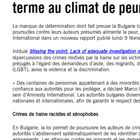
terme au climat de peu
Le manque de détermination dont fait preuve la Bulgarie lor
poursuites contre leurs auteurs présumés alimente la peur, l
International dans un nouveau rapport publié lundi 9 févr
Intitulé
Missing the point: Lack of adequate investigation o
répercussions des crimes motivés par la haine sur les victim
préjugés à l’égard des demandeurs d’asile, des migrants, 
(LGBT), avive la violence et la discrimination.
« Des centaines de personnes appartenant à des minorités
confiance aux autorités pour les protéger, a déclaré Marco 
sein d’Amnesty International. Les autorités bulgares doivent
nationales et internationales, afin de garantir le respect d
Crimes de haine racistes et xénophobes
En Bulgarie, la loi permet de poursuivre les auteurs de crim
autorités s’abstiennent systématiquement de les identifie
agissements. Les attaques contre les migrants et les dema