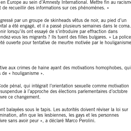
n en Europe au sein d’Amnesty International. Mettre fin au racism
t de recueillir des informations sur ces phénomènes. »
agressé par un groupe de skinheads vêtus de noir, au pied d’un
tal a été engagé, et il a passé plusieurs semaines dans le coma.
ir lorsqu’ils ont essayé de s’introduire par effraction dans
dez-vous les migrants ? Ils tuent des filles bulgares. » La police
été ouverte pour tentative de meurtre motivée par le houliganisme
ative aux crimes de haine ayant des motivations homophobes, qui
s de « houliganisme ».
e pénal, qui intégrait l’orientation sexuelle comme motivation
é suspendue à l’approche des élections parlementaires d’octobre
uvre ce changement.
 balayées sous le tapis. Les autorités doivent réviser la loi sur
imination, afin que les lesbiennes, les gays et les personnes
ivre sans avoir peur », a déclaré Marco Perolini.