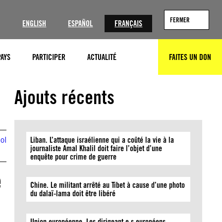
?
FERMER
ENGLISH
ESPAÑOL
FRANÇAIS
PAYS
PARTICIPER
ACTUALITÉ
FAITES UN DON
RECHERCHER
Ajouts récents
ol
Liban. L’attaque israélienne qui a coûté la vie à la
journaliste Amal Khalil doit faire l’objet d’une
enquête pour crime de guerre
e
Chine. Le militant arrêté au Tibet à cause d’une photo
du dalaï-lama doit être libéré
Union européenne. Les dirigeant·e·s européens