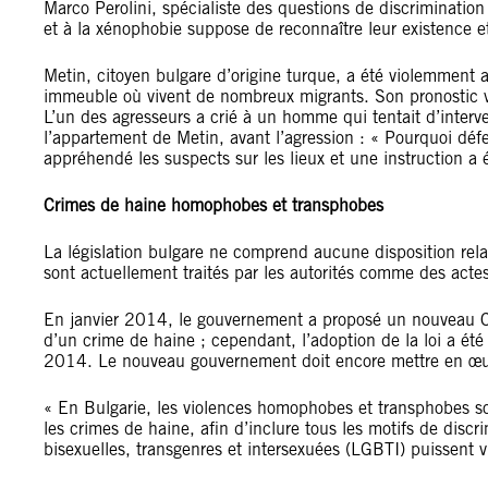
Marco Perolini, spécialiste des questions de discriminatio
et à la xénophobie suppose de reconnaître leur existence e
Metin, citoyen bulgare d’origine turque, a été violemment 
immeuble où vivent de nombreux migrants. Son pronostic vi
L’un des agresseurs a crié à un homme qui tentait d’interven
l’appartement de Metin, avant l’agression : « Pourquoi défen
appréhendé les suspects sur les lieux et une instruction a 
Crimes de haine homophobes et transphobes
La législation bulgare ne comprend aucune disposition rel
sont actuellement traités par les autorités comme des acte
En janvier 2014, le gouvernement a proposé un nouveau Cod
d’un crime de haine ; cependant, l’adoption de la loi a ét
2014. Le nouveau gouvernement doit encore mettre en œ
« En Bulgarie, les violences homophobes et transphobes sont
les crimes de haine, afin d’inclure tous les motifs de discr
bisexuelles, transgenres et intersexuées (LGBTI) puissent v