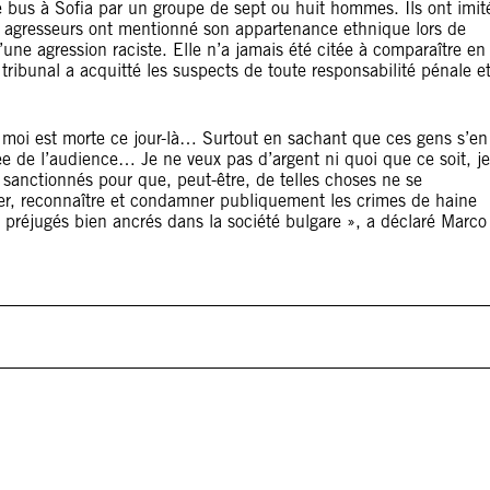
e bus à Sofia par un groupe de sept ou huit hommes. Ils ont imit
es agresseurs ont mentionné son appartenance ethnique lors de
d’une agression raciste. Elle n’a jamais été citée à comparaître en
 tribunal a acquitté les suspects de toute responsabilité pénale e
e moi est morte ce jour-là… Surtout en sachant que ces gens s’en
ée de l’audience… Je ne veux pas d’argent ni quoi que ce soit, je
anctionnés pour que, peut-être, de telles choses ne se
êter, reconnaître et condamner publiquement les crimes de haine
s préjugés bien ancrés dans la société bulgare », a déclaré Marco