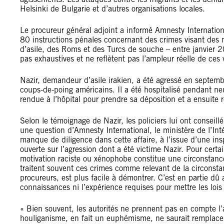
Helsinki de Bulgarie et d’autres organisations locales.
Le procureur général adjoint a informé Amnesty Internation
80 instructions pénales concernant des crimes visant des
d’asile, des Roms et des Turcs de souche – entre janvier 
pas exhaustives et ne reflètent pas l’ampleur réelle de ces 
Nazir, demandeur d’asile irakien, a été agressé en septem
coups-de-poing américains. Il a été hospitalisé pendant neu
rendue à l’hôpital pour prendre sa déposition et a ensuite r
Selon le témoignage de Nazir, les policiers lui ont conseill
une question d’Amnesty International, le ministère de l’Int
manque de diligence dans cette affaire, à l’issue d’une ins
ouverte sur l’agression dont a été victime Nazir. Pour cert
motivation raciste ou xénophobe constitue une circonstance
traitent souvent ces crimes comme relevant de la circonsta
procureurs, est plus facile à démontrer. C’est en partie dû
connaissances ni l’expérience requises pour mettre les lois
« Bien souvent, les autorités ne prennent pas en compte l’
houliganisme, en fait un euphémisme, ne saurait remplacer 