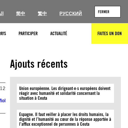
FERMER
ال
简中
繁中
РУССКИЙ
PAYS
PARTICIPER
ACTUALITÉ
FAITES UN DON
RECHERCHER
Ajouts récents
012
Union européenne. Les dirigeant·e·s européens doivent
réagir avec humanité et solidarité concernant la
situation à Ceuta
ñol
Espagne. Il faut veiller à placer les droits humains, la
dignité et l’humanité au cœur de la réponse apportée à
l’afflux exceptionnel de personnes à Ceuta