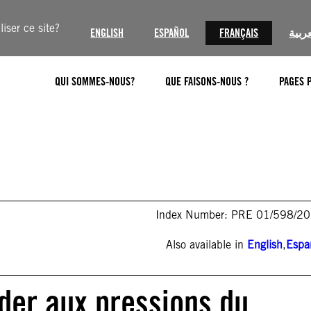
iser ce site?
ENGLISH
ESPAÑOL
FRANÇAIS
عربية
QUI SOMMES-NOUS?
QUE FAISONS-NOUS ?
PAGES 
Index Number: PRE 01/598/2
Also available in
English
,
Espa
éder aux pressions du