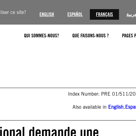
iser ce site?
ENGLISH
ESPAÑOL
FRANÇAIS
عربية
QUI SOMMES-NOUS?
QUE FAISONS-NOUS ?
PAGES 
Index Number: PRE 01/511/2
Also available in
English
,
Espa
tional demande une