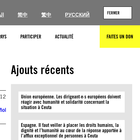
FERMER
ال
简中
繁中
РУССКИЙ
PAYS
PARTICIPER
ACTUALITÉ
FAITES UN DON
RECHERCHER
Ajouts récents
012
Union européenne. Les dirigeant·e·s européens doivent
réagir avec humanité et solidarité concernant la
situation à Ceuta
ñol
Espagne. Il faut veiller à placer les droits humains, la
dignité et l’humanité au cœur de la réponse apportée à
l’afflux exceptionnel de personnes à Ceuta