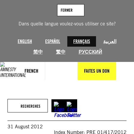
Aller
au
FERMER
contenu
Dans quelle langue voulez-vous utiliser ce site?
ENGLISH
ESPAÑOL
FRANÇAIS
العربية
简中
繁中
РУССКИЙ
FRENCH
FAITES UN DON
RECHERCHES
31 August 2012
Index Number: PRE 01/417/2012