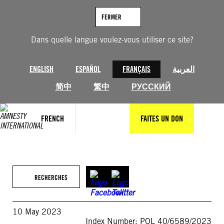
Aller
au
FERMER
contenu
Dans quelle langue voulez-vous utiliser ce site?
ENGLISH
ESPAÑOL
FRANÇAIS
العربية
简中
繁中
РУССКИЙ
FRENCH
FAITES UN DON
RECHERCHES
10 May 2023
Index Number: POL 40/6589/2023