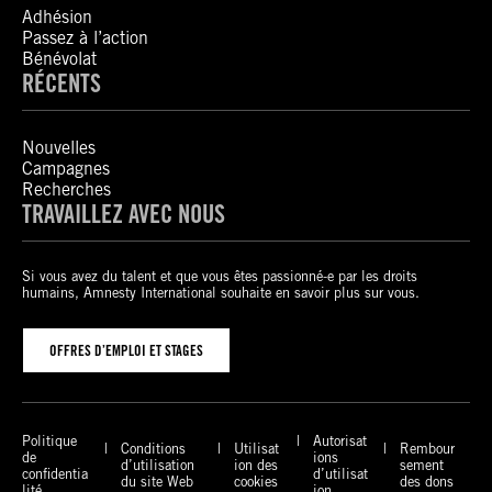
Adhésion
Passez à l’action
Bénévolat
RÉCENTS
Nouvelles
Campagnes
Recherches
TRAVAILLEZ AVEC NOUS
Si vous avez du talent et que vous êtes passionné-e par les droits
humains, Amnesty International souhaite en savoir plus sur vous.
OFFRES D’EMPLOI ET STAGES
Politique
Autorisat
Conditions
Utilisat
Rembour
de
ions
d’utilisation
ion des
sement
confidentia
d’utilisat
du site Web
cookies
des dons
lité
ion