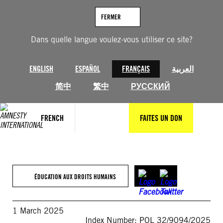
Aller
au
FERMER
contenu
Dans quelle langue voulez-vous utiliser ce site?
ENGLISH
ESPAÑOL
FRANÇAIS
العربية
简中
繁中
РУССКИЙ
FRENCH
FAITES UN DON
ÉDUCATION AUX DROITS HUMAINS
1 March 2025
Index Number: POL 32/9094/2025